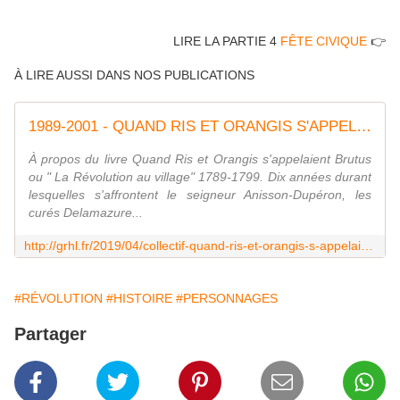
LIRE LA PARTIE 4
FÊTE CIVIQUE
👉
À LIRE AUSSI DANS NOS PUBLICATIONS
1989-2001 - QUAND RIS ET ORANGIS S'APPELAIENT BRUTUS - GRHL - Groupe Rissois d'Histoire Locale - Association
À propos du livre Quand Ris et Orangis s'appelaient Brutus
ou " La Révolution au village" 1789-1799. Dix années durant
lesquelles s'affrontent le seigneur Anisson-Dupéron, les
curés Delamazure...
http://grhl.fr/2019/04/collectif-quand-ris-et-orangis-s-appelaient-brutus-1989-2001.html
#RÉVOLUTION
#HISTOIRE
#PERSONNAGES
Partager