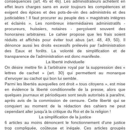
conséquences (art. 45 et 46). Les administrateurs achètent en
effet leurs charges sans en avoir toujours les compétences et
exigent des épices et des pots-de-vin des administrés et des
justiciables ! Il faut procurer au peuple des « magistrats intègres
et éclairés ». Les nombreux intermédiaires administratifs -
procureurs, huissiers, notaires - perçoivent souvent des
honoraires arbitraires. Le cahier propose que les frais soient
réduits et affichés pour éviter tout abus (art. 48, 49, 50). Il
dénonce aussi les droits excessifs prélevés par l'administration
des Eaux et forêts. La volonté de simplification et de
transparence de l'administration est donc manifeste.
La liberté individuelle
On désire mettre fin à l'arbitraire royal par la suppression des «
lettres de cachet » (art. 30) qui permettent au monarque
d'envoyer au cachot qui bon lui semble.
Parmi les libertés auxquelles ont droit « tous citoyens », est mise
en évidence la liberté conditionnelle de la presse, alors que
quelques journaux et périodiques sont seuls autorisés à paraître,
après avis de la commission de censure. Cette liberté qui se
conquiert au moment de la rédaction des cahiers ne peut
cependant aller jusqu'à la critique du Roi et de la religion !
La simplification de la justice
6 articles au moins dénoncent le fonctionnement d'une justice
trop compliquée, coûteuse et inégale. Ces articles groupés