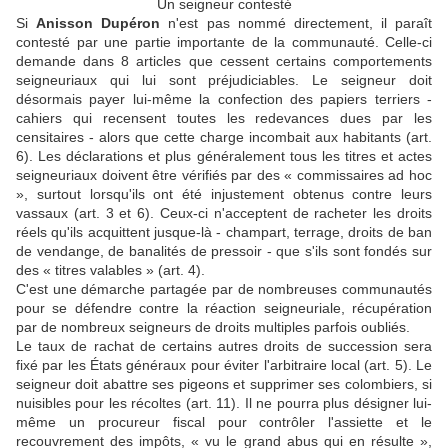
Un seigneur contesté
Si
Anisson Dupéron
n'est pas nommé directement, il paraît
contesté par une partie importante de la communauté. Celle-ci
demande dans 8 articles que cessent certains comportements
seigneuriaux qui lui sont préjudiciables. Le seigneur doit
désormais payer lui-même la confection des papiers terriers -
cahiers qui recensent toutes les redevances dues par les
censitaires - alors que cette charge incombait aux habitants (art.
6). Les déclarations et plus généralement tous les titres et actes
seigneuriaux doivent être vérifiés par des « commissaires ad hoc
», surtout lorsqu'ils ont été injustement obtenus contre leurs
vassaux (art. 3 et 6). Ceux-ci n'acceptent de racheter les droits
réels qu'ils acquittent jusque-là - champart, terrage, droits de ban
de vendange, de banalités de pressoir - que s'ils sont fondés sur
des « titres valables » (art. 4).
C'est une démarche partagée par de nombreuses communautés
pour se défendre contre la réaction seigneuriale, récupération
par de nombreux seigneurs de droits multiples parfois oubliés.
Le taux de rachat de certains autres droits de succession sera
fixé par les États généraux pour éviter l'arbitraire local (art. 5). Le
seigneur doit abattre ses pigeons et supprimer ses colombiers, si
nuisibles pour les récoltes (art. 11). Il ne pourra plus désigner lui-
même un procureur fiscal pour contrôler l'assiette et le
recouvrement des impôts, « vu le grand abus qui en résulte »,