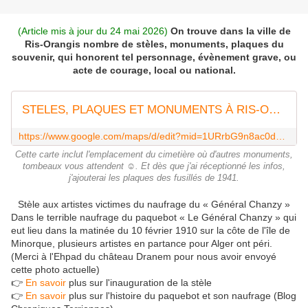
(Article mis à jour du 24 mai 2026)
On trouve dans la ville de
Ris-Orangis nombre de stèles, monuments, plaques du
souvenir, qui honorent tel personnage, évènement grave, ou
acte de courage, local ou national.
STELES, PLAQUES ET MONUMENTS À RIS-ORANGIS - Google My Maps
https://www.google.com/maps/d/edit?mid=1URrbG9n8ac0duYk3gsKpViB57tJVj5w&usp=sharing
Cette carte inclut l'emplacement du cimetière où d'autres monuments,
tombeaux vous attendent ☺. Et dès que j'ai réceptionné les infos,
j'ajouterai les plaques des fusillés de 1941.
Stèle aux artistes victimes du naufrage du « Général Chanzy »
Dans le terrible naufrage du paquebot « Le Général Chanzy » qui
eut lieu dans la matinée du 10 février 1910 sur la côte de l'île de
Minorque, plusieurs artistes en partance pour Alger ont péri.
(Merci à l'Ehpad du château Dranem pour nous avoir envoyé
cette photo actuelle)
👉
En savoir
plus sur l'inauguration de la stèle
👉
En savoir
plus sur l'histoire du paquebot et son naufrage (Blog