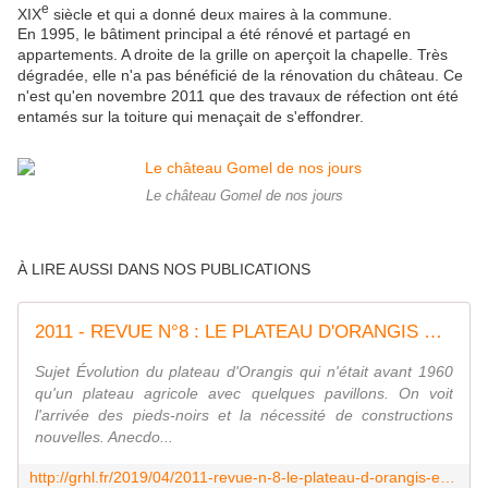
e
XIX
siècle et qui a donné deux maires à la commune.
En 1995, le bâtiment principal a été rénové et partagé en
appartements. A droite de la grille on aperçoit la chapelle. Très
dégradée, elle n'a pas bénéficié de la rénovation du château. Ce
n'est qu'en novembre 2011 que des travaux de réfection ont été
entamés sur la toiture qui menaçait de s'effondrer.
Le château Gomel de nos jours
À LIRE AUSSI DANS NOS PUBLICATIONS
2011 - REVUE N°8 : LE PLATEAU D'ORANGIS ET LE MOULIN A VENT - GRHL - Groupe Rissois d'Histoire Locale - Association
Sujet Évolution du plateau d'Orangis qui n'était avant 1960
qu'un plateau agricole avec quelques pavillons. On voit
l'arrivée des pieds-noirs et la nécessité de constructions
nouvelles. Anecdo...
http://grhl.fr/2019/04/2011-revue-n-8-le-plateau-d-orangis-et-le-moulin-a-vent.html