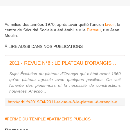
Au milieu des années 1970, après avoir quitté l'ancien
lavoir
, le
centre de Sécurité Sociale a été établi sur le
Plateau
, rue Jean
Moulin.
À LIRE AUSSI DANS NOS PUBLICATIONS
2011 - REVUE N°8 : LE PLATEAU D'ORANGIS ET LE MOULIN A VENT - GRHL - Groupe Rissois d'Histoire Locale - Association
Sujet Évolution du plateau d'Orangis qui n'était avant 1960
qu'un plateau agricole avec quelques pavillons. On voit
l'arrivée des pieds-noirs et la nécessité de constructions
nouvelles. Anecdo...
http://grhl.fr/2019/04/2011-revue-n-8-le-plateau-d-orangis-et-le-moulin-a-vent.html
#FERME DU TEMPLE
#BÂTIMENTS PUBLICS