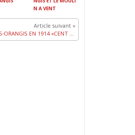
ANGIS
NGIS ET LE MOULI
N A VENT
Article suivant »
« RIS-ORANGIS EN 1914 «CENT ANS DÉJÀ»