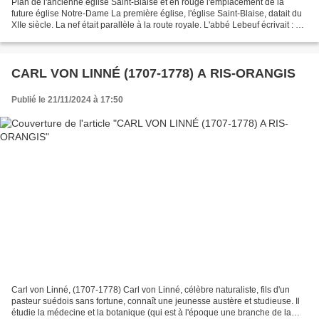
Plan de l'ancienne église Saint-Blaise et en rouge l'emplacement de la
future église Notre-Dame La première église, l'église Saint-Blaise, datait du
XIIe siècle. La nef était parallèle à la route royale. L'abbé Lebeuf écrivait : «
le cœur est en gothique...
CARL VON LINNÉ (1707-1778) A RIS-ORANGIS
Publié le 21/11/2024 à 17:50
Carl von Linné, (1707-1778) Carl von Linné, célèbre naturaliste, fils d'un
pasteur suédois sans fortune, connaît une jeunesse austère et studieuse. Il
étudie la médecine et la botanique (qui est à l'époque une branche de la