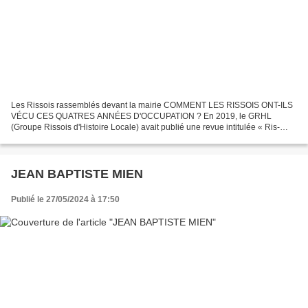
Les Rissois rassemblés devant la mairie COMMENT LES RISSOIS ONT-ILS
VÉCU CES QUATRES ANNÉES D'OCCUPATION ? En 2019, le GRHL
(Groupe Rissois d'Histoire Locale) avait publié une revue intitulée « Ris-
Orangis de 1940 à 1945 » Sommaire : - Contexte géopolitique...
JEAN BAPTISTE MIEN
Publié le 27/05/2024 à 17:50