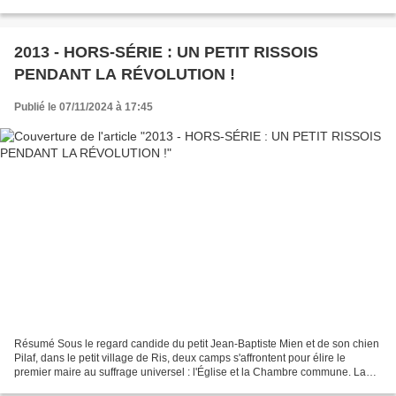
médecine). En 1732, la Société...
2013 - HORS-SÉRIE : UN PETIT RISSOIS
PENDANT LA RÉVOLUTION !
Publié le 07/11/2024 à 17:45
Résumé Sous le regard candide du petit Jean-Baptiste Mien et de son chien
Pilaf, dans le petit village de Ris, deux camps s'affrontent pour élire le
premier maire au suffrage universel : l'Église et la Chambre commune. La
première soutient le seigneur...