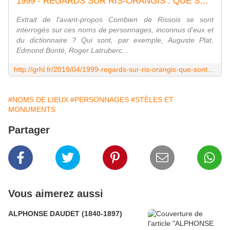
1999 - REGARDS SUR RIS-ORANGIS : QUE SONT NOS CHEMINS DEVENUS ? - GRHL - HISTOIRE LOCALE DE RIS-ORANGIS
Extrait de l'avant-propos Combien de Rissois se sont
interrogés sur ces noms de personnages, inconnus d'eux et
du dictionnaire ? Qui sont, par exemple, Auguste Plat,
Edmond Bonté, Roger Latruberc...
http://grhl.fr/2019/04/1999-regards-sur-ris-orangis-que-sont-nos-chemins-devenus.html
#NOMS DE LIEUX
#PERSONNAGES
#STÈLES ET
MONUMENTS
Partager
Vous aimerez aussi
ALPHONSE DAUDET (1840-1897)