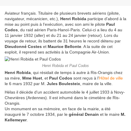
Aviateur français. Titulaire de plusieurs brevets aériens (pilote,
navigateur, mécanicien, etc.),
Henri Robida
participe d'abord à la
mise au point puis à l'exécution, avec son ami le pilote
Paul
Codos
, du raid aérien Paris-Hanoï-Paris. Celui-ci a lieu du 4 au
11 janvier 1932 (aller) et du 21 au 24 janvier (retour). Lors du
voyage de retour, ils battent de 31 heures le record détenu par
Dieudonné Costes
et
Maurice Bellonte
. A la suite de cet
exploit, il reprend ses activités à la Compagnie Air-Union.
Henri Robida et Paul Codos
Henri Robida
, qui résidait de temps à autre à Ris-Orangis chez
sa mère,
Mme Huet
, et
Paul Codos
sont reçus à l'
Hôtel de ville
le 6 mars 1932 par M.
Jules Boulesteix
, maire de la ville.
Hélas il décède d'un accident automobile le 4 juillet 1933 à Novy-
Chevrières (Ardennes). Il est inhumé dans le cimetière de Ris-
Orangis.
Un monument en sa mémoire, en face de la mairie, a été
inauguré le 7 octobre 1934, par le
général Denain
et le maire
M.
Kellemeyer
.