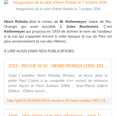
Inauguration de la stèle d'Henri Robida le 7 octobre 1934
Henri Robida
était le neveu de
M. Kellermeyer
, maire de Ris-
Orangis qui avait succédé à
Jules Boulesteix
. C'est
Kellermeyer
qui proposa en 1933 de donner le nom de l'aviateur
à la rue qui s'appelait encore à cette époque la
rue du Parc
(et
plus anciennement la
rue des Hêtres
).
À LIRE AUSSI DANS NOS PUBLICATIONS :
2012 - REVUE N°10 : HENRI ROBIDA (1902-1933) - GRHL - HISTOIRE LOCALE DE RIS-ORANGIS
Sujet L'aviateur Henri Robida, Rissois, se lance avec le
pilote Paul Codos à la conquête d'un record de distance
entre Hanoï et Paris Auteurs GRHL ; Jean-Pierre Valjent
Éditeur : Édition broch...
http://grhl.fr/2019/04/2012-revue-n-10-henri-robida-1902-1933.html