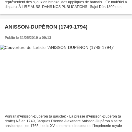
représentent des bijoux en bronze, des appliques de harnais... Ce matériel a
disparu. À LIRE AUSSI DANS NOS PUBLICATIONS : Sujet Dès 1809 des
amateurs passionnés d'archéologie font...
ANISSON-DUPÉRON (1749-1794)
Publié le 31/05/2019 à 09:13
Portrait d'Anisson-Dupéron (à gauche) - La presse d'Anisson-Dupéron (à
droite) Né en 1749, Jacques Étienne Alexandre Anisson-Dupéron a seize
ans lorsque, en 1765, Louis XV le nomme directeur de l'Imprimerie royale. Il
devient seigneur de Ris et de Laborde...